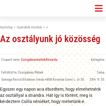
Nyitólap
Gyerekek munkái
+
Az osztályunk jó közösség
Csoport neve:
SzorgalmasmehekKisvarda
Kategória:
Feltöltötte: Szorgalmas Méhek
Téma:
Somogyi Rezső Általános Iskola 4600 Kisvárda Szent L. út 35.
2014. 11. 30.
Egyszer egy napon arra ébredtem, hogy elmehetnénk
az osztállyal a strandra. Hát így is történt, meg is
kérdeztem Csilla néniéket, hogy mehetünk-e.