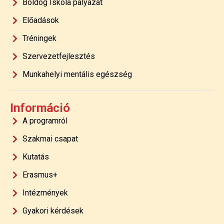
Boldog Iskola pályázat
Előadások
Tréningek
Szervezetfejlesztés
Munkahelyi mentális egészség
Információ
A programról
Szakmai csapat
Kutatás
Erasmus+
Intézmények
Gyakori kérdések