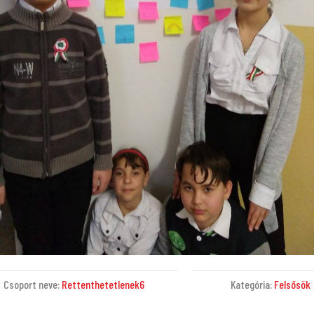
Csoport neve:
Rettenthetetlenek6
Kategória:
Felsősök