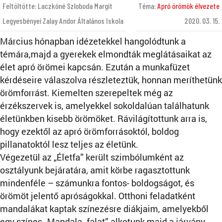
Feltöltötte: Laczkóné Szloboda Margit
Téma:
Apró örömök élvezete
Legyesbényei Zalay Andor Általános Iskola
2020. 03. 15.
Március hónapban idézetekkel hangolódtunk a
témára,majd a gyerekek elmondták meglátásaikat az
élet apró örömei kapcsán. Ezután a munkafüzet
kérdéseire válaszolva részleteztük, honnan meríthetünk
örömforrást. Kiemelten szerepeltek még az
érzékszervek is, amelyekkel sokoldalúan találhatunk
életünkben kisebb örömöket. Rávilágítottunk arra is,
hogy ezektől az apró örömforrásoktól, boldog
pillanatoktól lesz teljes az életünk.
Végezetül az „Életfa” került szimbólumként az
osztályunk bejáratára, amit körbe ragasztottunk
mindenféle – számunkra fontos- boldogságot, és
örömöt jelentő apróságokkal. Otthoni feladatként
mandalákat kaptak színezésre diákjaim, amelyekből
egy színes „Mandala- falat” alkotunk majd a járvány