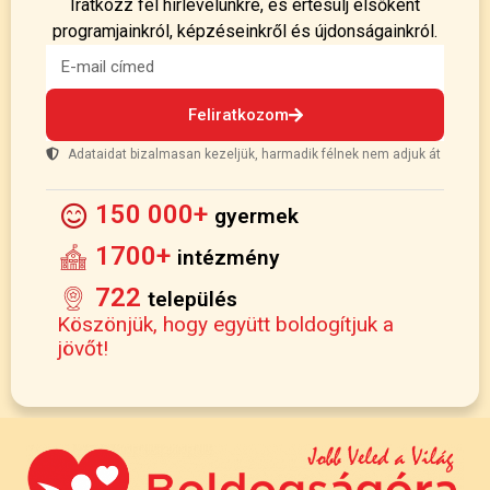
Iratkozz fel hírlevelünkre, és értesülj elsőként
programjainkról, képzéseinkről és újdonságainkról.
Feliratkozom
Adataidat bizalmasan kezeljük, harmadik félnek nem adjuk át
150 000+
gyermek
1700+
intézmény
722
település
Köszönjük, hogy együtt boldogítjuk a
jövőt!