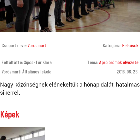
Csoport neve:
Vörösmart
Kategória:
Felsősök
Feltöltötte: Sipos-Tűr Klára
Téma:
Apró örömök élvezete
Vörösmarti Általános Iskola
2018. 06. 28.
Nagy közönségnek elénekeltük a hónap dalát, hatalmas
sikerrel.
Képek