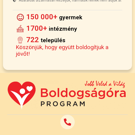
Adataidat bizalmasan kezeljük, harmadik félnek nem adjuk át
150 000+
gyermek
1700+
intézmény
722
település
Köszönjük, hogy együtt boldogítjuk a
jövőt!