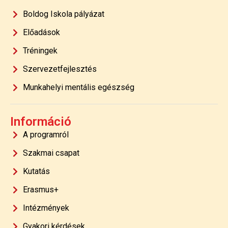
Boldog Iskola pályázat
Előadások
Tréningek
Szervezetfejlesztés
Munkahelyi mentális egészség
Információ
A programról
Szakmai csapat
Kutatás
Erasmus+
Intézmények
Gyakori kérdések