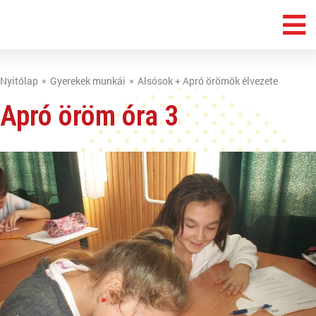
Nyitólap
Gyerekek munkái
Alsósok + Apró örömök élvezete
Apró öröm óra 3