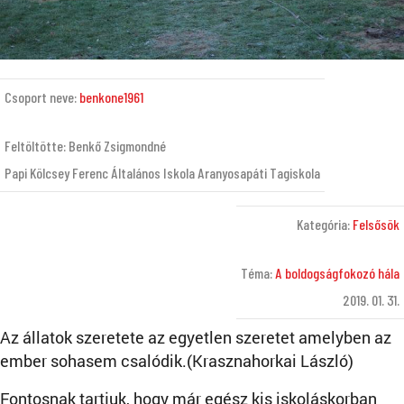
Csoport neve:
benkone1961
Feltöltötte: Benkő Zsigmondné
Papi Kölcsey Ferenc Általános Iskola Aranyosapáti Tagiskola
Kategória:
Felsősök
Téma:
A boldogságfokozó hála
2019. 01. 31.
Az állatok szeretete az egyetlen szeretet amelyben az
ember sohasem csalódik.(Krasznahorkai László)
Fontosnak tartjuk, hogy már egész kis iskoláskorban