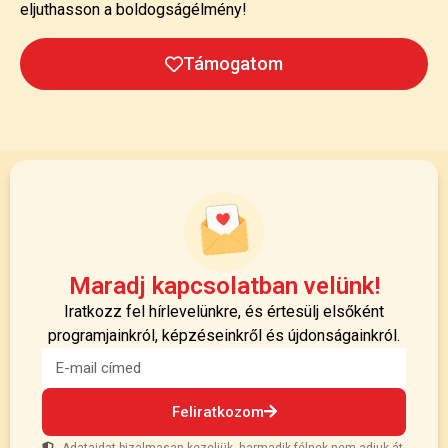
eljuthasson a boldogságélmény!
Támogatom
Maradj kapcsolatban velünk!
Iratkozz fel hírlevelünkre, és értesülj elsőként
programjainkról, képzéseinkről és újdonságainkról.
Feliratkozom
Adataidat bizalmasan kezeljük, harmadik félnek nem adjuk át