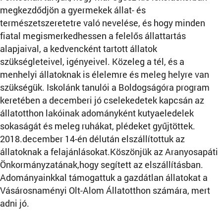
megkezdődjön a gyermekek állat- és
természetszeretetre való nevelése, és hogy minden
fiatal megismerkedhessen a felelős állattartás
alapjaival, a kedvencként tartott állatok
szükségleteivel, igényeivel. Közeleg a tél, és a
menhelyi állatoknak is élelemre és meleg helyre van
szükségük. Iskolánk tanulói a Boldogságóra program
keretében a decemberi jó cselekedetek kapcsán az
állatotthon lakóinak adományként kutyaeledelek
sokaságát és meleg ruhákat, plédeket gyűjtöttek.
2018.december 14-én délután elszállítottuk az
állatoknak a felajánlásokat.Köszönjük az Aranyosapáti
Önkormányzatának,hogy segített az elszállításban.
Adományainkkal támogattuk a gazdátlan állatokat a
Vásárosnaményi Olt-Alom Állatotthon számára, mert
adni jó.