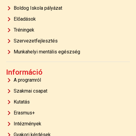
Boldog Iskola pályázat
Előadások
Tréningek
Szervezetfejlesztés
Munkahelyi mentális egészség
Információ
A programról
Szakmai csapat
Kutatás
Erasmus+
Intézmények
Gyakori kérdések