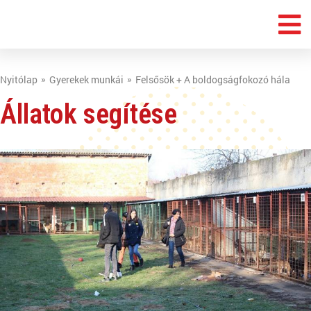
Nyitólap
Gyerekek munkái
Felsősök + A boldogságfokozó hála
Állatok segítése