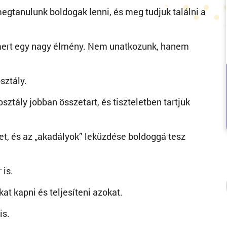
egtanulunk boldogak lenni, és meg tudjuk találni a
mert egy nagy élmény. Nem unatkozunk, hanem
sztály.
tály jobban összetart, és tiszteletben tartjuk
et, és az „akadályok” leküzdése boldoggá tesz
 is.
at kapni és teljesíteni azokat.
is.