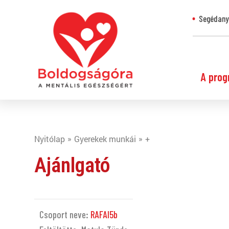
Segédanya
A prog
Nyitólap
Gyerekek munkái
+
Ajánlgató
Csoport neve:
RAFAI5b