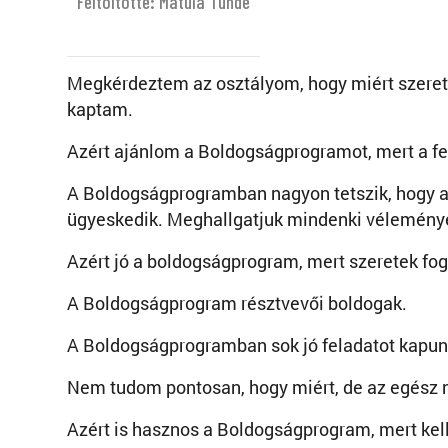
Feltöltötte: Matula Tünde
Megkérdeztem az osztályom, hogy miért szeret
kaptam.
Azért ajánlom a Boldogságprogramot, mert a fe
A Boldogságprogramban nagyon tetszik, hogy az
ügyeskedik. Meghallgatjuk mindenki véleményét
Azért jó a boldogságprogram, mert szeretek foga
A Boldogságprogram résztvevői boldogak.
A Boldogságprogramban sok jó feladatot kapun
Nem tudom pontosan, hogy miért, de az egész 
Azért is hasznos a Boldogságprogram, mert kell