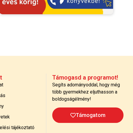
t
Támogasd a programot!
at
Segíts adományoddal, hogy még
több gyermekhez eljuthasson a
tás
boldogságélmény!
ny
Támogatom
etek
lési tájékoztató