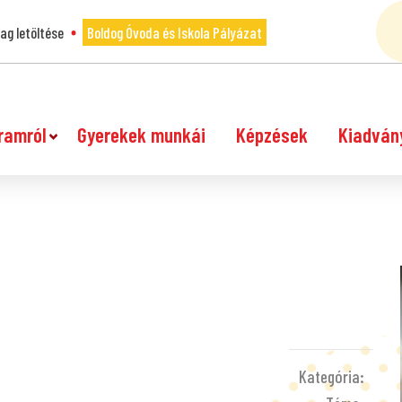
g letöltése
Boldog Óvoda és Iskola Pályázat
ramról
Gyerekek munkái
Képzések
Kiadván
Kategória: