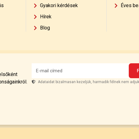
is
Gyakori kérdések
Éves be
Hírek
Blog
 elsőként
onságainkról.
Adataidat bizalmasan kezeljük, harmadik félnek nem adjuk