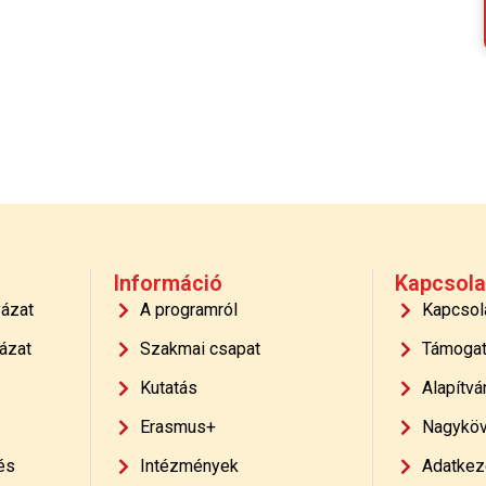
Információ
Kapcsola
yázat
A programról
Kapcsol
ázat
Szakmai csapat
Támoga
Kutatás
Alapítvá
Erasmus+
Nagyköv
és
Intézmények
Adatkeze