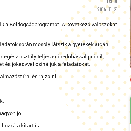
Téma:
2014. 11. 21.
ik a Boldogságprogramot. A következő válaszokat
ladatok során mosoly látszik a gyerekek arcán.
 egész osztály teljes erőbedobással próbál,
 és jókedvvel csináljuk a feladatokat.
lmazást írni és rajzolni.
k.
nagyon jó.
 hozzá a kitartás.