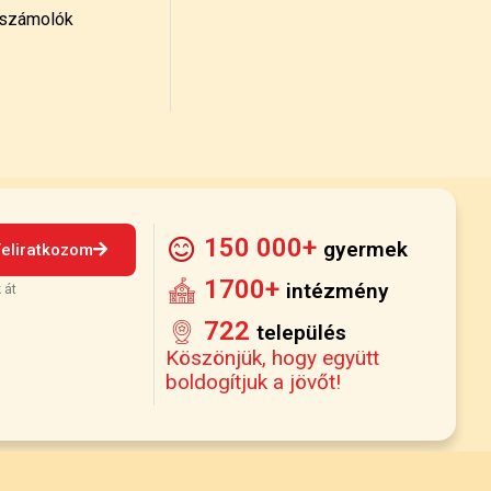
számolók
150 000+
gyermek
Feliratkozom
1700+
intézmény
 át
722
település
Köszönjük, hogy együtt
boldogítjuk a jövőt!