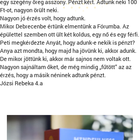
egy szegény öreg asszony. Pénzt kért. Adtunk neki 100
Ft-ot, nagyon örült neki.
Nagyon jó érzés volt, hogy adtunk.
Mikor Debrecenbe értünk elmentünk a Fórumba. Az
épülettel szemben ott ült két koldus, egy nő és egy férfi.
Peti megkérdezte Anyát, hogy adunk-e nekik is pénzt?
Anya azt mondta, hogy majd ha jövünk ki, akkor adunk.
De mikor jöttünk ki, akkor már sajnos nem voltak ott.
Nagyon sajnáltam őket, de még mindig „fűtött” az az
érzés, hogy a másik néninek adtunk pénzt.
Józsi Rebeka 4.a