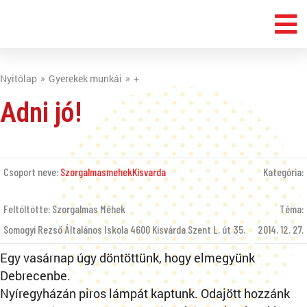
Nyitólap
Gyerekek munkái
+
Adni jó!
Csoport neve:
SzorgalmasmehekKisvarda
Kategória:
Feltöltötte: Szorgalmas Méhek
Téma:
Somogyi Rezső Általános Iskola 4600 Kisvárda Szent L. út 35.
2014. 12. 27.
Egy vasárnap úgy döntöttünk, hogy elmegyünk
Debrecenbe.
Nyíregyházán piros lámpát kaptunk. Odajött hozzánk