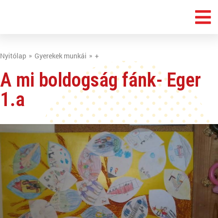
Nyitólap
Gyerekek munkái
+
A mi boldogság fánk- Eger
1.a