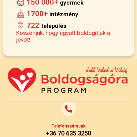
150 000+
gyermek
1700+
intézmény
722
település
Köszönjük, hogy együtt boldogítjuk a
jövőt!
Telefonszámunk
+36 70 635 3250