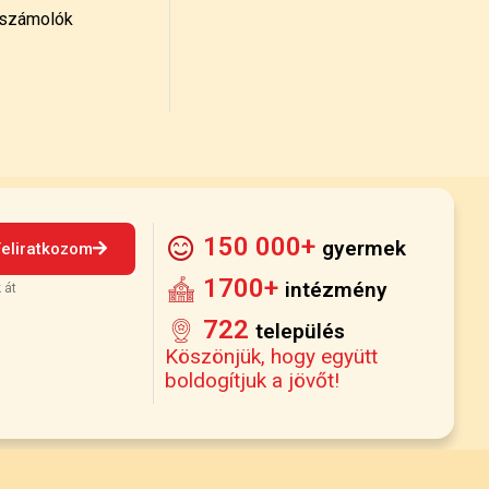
számolók
150 000+
gyermek
Feliratkozom
1700+
intézmény
 át
722
település
Köszönjük, hogy együtt
boldogítjuk a jövőt!