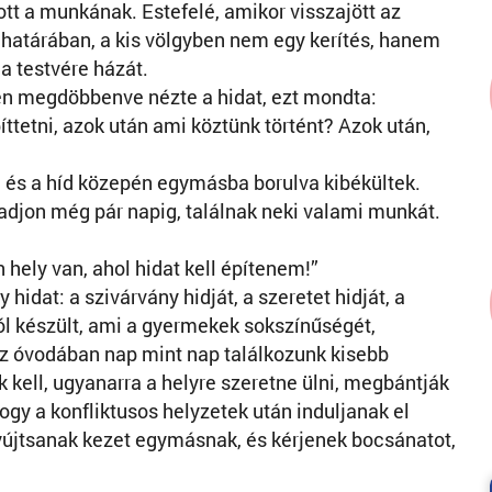
ott a munkának. Estefelé, amikor visszajött az
 határában, a kis völgyben nem egy kerítés, hanem
 a testvére házát.
intén megdöbbenve nézte a hidat, ezt mondta:
íttetni, azok után ami köztünk történt? Azok után,
 és a híd közepén egymásba borulva kibékültek.
djon még pár napig, találnak neki valami munkát.
hely van, ahol hidat kell építenem!”
idat: a szivárvány hidját, a szeretet hidját, a
ól készült, ami a gyermekek sokszínűségét,
Az óvodában nap mint nap találkozunk kisebb
 kell, ugyanarra a helyre szeretne ülni, megbántják
ogy a konfliktusos helyzetek után induljanak el
nyújtsanak kezet egymásnak, és kérjenek bocsánatot,