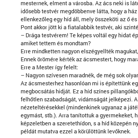
mesternek, elment a városba. Az ács neki is lát
idősebb testvér megdöbbenve látta, hogy a ház
ellenkezőleg egy híd áll, mely összeköti az ő és
Pont akkor jött ki a fiatalabbik testvér, aki sz
– Drága testvérem! Te képes voltál egy hidat ép
amiket tettem és mondtam?
Erre mindketten nagyon elszégyellték magukat,
Ennek örömére kérték az ácsmestert, hogy mara
Erre a Mester így felelt:
– Nagyon szívesen maradnék, de még sok olyan 
Az ácsmesterhez hasonlóan mi is építettünk egy h
megbocsátás hidját. Ez a híd színes pillangókb
felhőtlen szabadságát, vidámságát jelképezi. 
nézeteltérésekkel (mindenkinek ugyanaz a játék
egymást, stb.). Arra tanítottuk a gyermekeket, h
képzeletben a szeretethídon, s a híd közepén 
példát mutatva ezzel a körülöttünk levőknek.