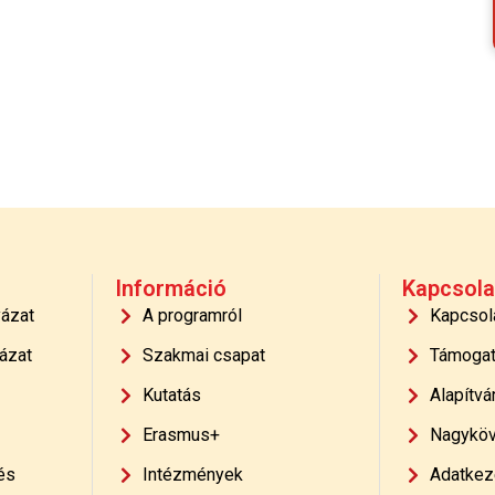
Információ
Kapcsola
yázat
A programról
Kapcsol
ázat
Szakmai csapat
Támoga
Kutatás
Alapítvá
Erasmus+
Nagyköv
és
Intézmények
Adatkeze