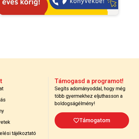
t
Támogasd a programot!
at
Segíts adományoddal, hogy még
több gyermekhez eljuthasson a
tás
boldogságélmény!
ny
Támogatom
etek
lési tájékoztató