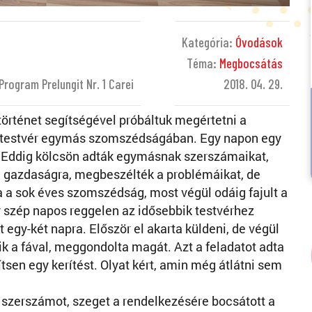
Kategória:
Óvodások
Téma:
Megbocsátás
rogram Prelungit Nr. 1 Carei
2018. 04. 29.
örténet segítségével próbáltuk megértetni a
t testvér egymás szomszédságában. Egy napon egy
. Eddig kölcsön adták egymásnak szerszámaikat,
 a gazdaságra, megbeszélték a problémáikat, de
a sok éves szomszédság, most végül odáig fajult a
y szép napos reggelen az idősebbik testvérhez
 egy-két napra. Először el akarta küldeni, de végül
ik a fával, meggondolta magát. Azt a feladatot adta
ítsen egy kerítést. Olyat kért, amin még átlátni sem
 szerszámot, szeget a rendelkezésére bocsátott a