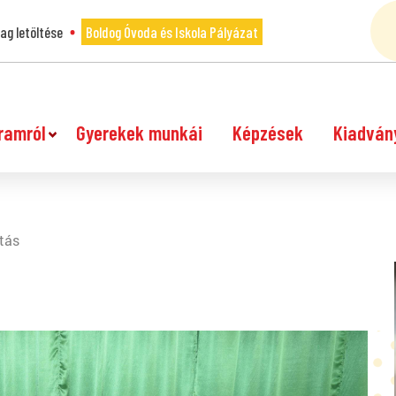
g letöltése
Boldog Óvoda és Iskola Pályázat
ramról
Gyerekek munkái
Képzések
Kiadván
tás