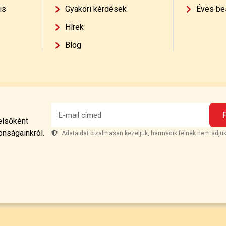
is
Gyakori kérdések
Éves be
Hírek
Blog
 elsőként
onságainkról.
Adataidat bizalmasan kezeljük, harmadik félnek nem adjuk