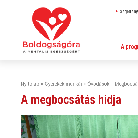
Segédanya
A prog
Nyitólap
Gyerekek munkái
Óvodások + Megbocsá
A megbocsátás hidja