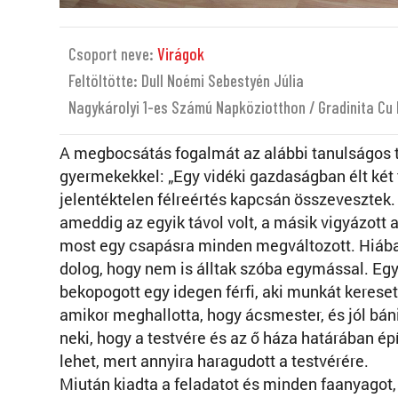
Csoport neve:
Virágok
Feltöltötte: Dull Noémi Sebestyén Júlia
Nagykárolyi 1-es Számú Napköziotthon / Gradinita Cu P
A megbocsátás fogalmát az alábbi tanulságos t
gyermekekkel: „Egy vidéki gazdaságban élt ké
jelentéktelen félreértés kapcsán összevesztek
ameddig az egyik távol volt, a másik vigyázott
most egy csapásra minden megváltozott. Hiába 
dolog, hogy nem is álltak szóba egymással. Eg
bekopogott egy idegen férfi, aki munkát keresett
amikor meghallotta, hogy ácsmester, és jól bán
neki, hogy a testvére és az ő háza határában ép
lehet, mert annyira haragudott a testvérére.
Miután kiadta a feladatot és minden faanyagot,