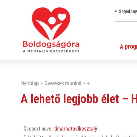
Segédanya
A prog
Nyitólap
Gyerekek munkái
+
A lehető legjobb élet –
Csoport neve:
timarhatodikosztaly