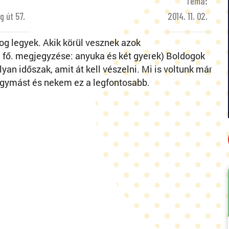
Téma:
 út 57.
2014. 11. 02.
og legyek. Akik körül vesznek azok
. fő. megjegyzése: anyuka és két gyerek) Boldogok
an időszak, amit át kell vészelni. Mi is voltunk már
 egymást és nekem ez a legfontosabb.