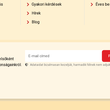
is
Gyakori kérdések
Éves be
Hírek
Blog
 elsőként
onságainkról.
Adataidat bizalmasan kezeljük, harmadik félnek nem adjuk