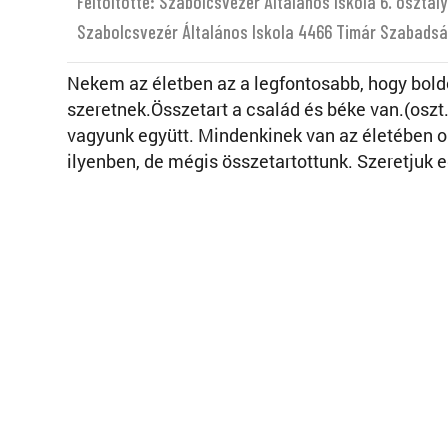
Feltöltötte: Szabolcsvezér Általános Iskola 6. osztály
Szabolcsvezér Általános Iskola 4466 Timár Szabadság
Nekem az életben az a legfontosabb, hogy bold
szeretnek.Összetart a család és béke van.(oszt
vagyunk együtt. Mindenkinek van az életében oly
ilyenben, de mégis összetartottunk. Szeretjuk