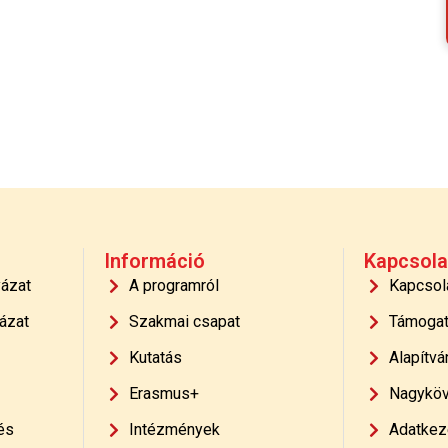
Információ
Kapcsola
yázat
A programról
Kapcsol
ázat
Szakmai csapat
Támoga
Kutatás
Alapítvá
Erasmus+
Nagyköv
és
Intézmények
Adatkeze