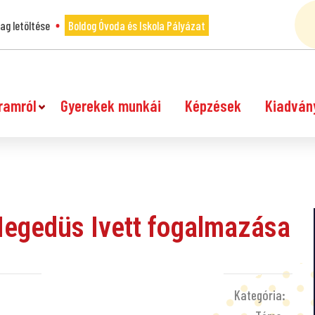
g letöltése
Boldog Óvoda és Iskola Pályázat
ramról
Gyerekek munkái
Képzések
Kiadván
 Hegedüs Ivett fogalmazása
Kategória: