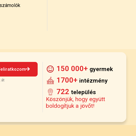
számolók
150 000+
gyermek
Feliratkozom
1700+
intézmény
 át
722
település
Köszönjük, hogy együtt
boldogítjuk a jövőt!