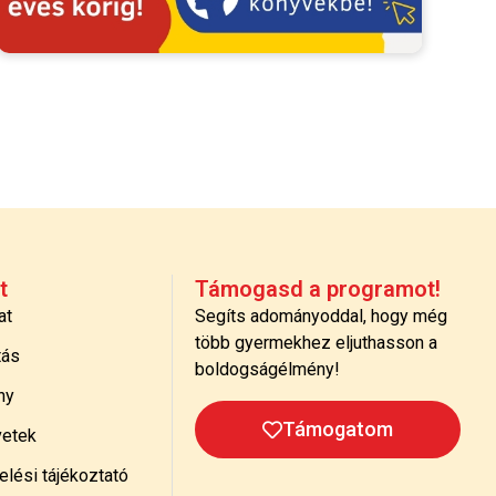
t
Támogasd a programot!
at
Segíts adományoddal, hogy még
több gyermekhez eljuthasson a
tás
boldogságélmény!
ny
Támogatom
etek
lési tájékoztató