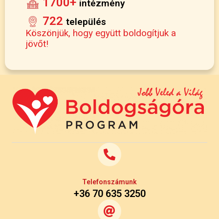
1700+
intézmény
722
település
Köszönjük, hogy együtt boldogítjuk a
jövőt!
Telefonszámunk
+36 70 635 3250