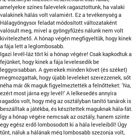
amelyekre színes falevelek ragasztottunk, ha valaki
valakinek hálás volt valamiért. Ez a tevékenység a
Hálagyöngysor feladat módosított változataként
valósult meg, mivel a gyöngyfűzés nálunk nem volt
kivitelezhető. A hónap végén megfigyeltük, hogy kinek
a fája lett a leglombosabb.
Igazi levél-láz tört ki a hónap végére! Csak kapkodtuk a
fejünket, hogy kinek a fája levelesedik be
leggyorsabban. A gyerekek minden követ (és széket)
megmozgattak, hogy újabb leveleket szerezzenek, sőt
néha már ők maguk figyelmeztették a felnőtteket: ’Na,
ezért most járna egy levél!’ A lelkesedés annyira
ragadós volt, hogy még az osztályban tanító tanárok is
beszálltak a játékba, és készítettek maguknak hála-fát.
Így a hónap végére nemcsak az osztály, hanem szinte
egy egész erdő lombosodott ki a hála leveleiből! Úgy
tűnt, náluk a hálának még lombosabb szezonja volt,