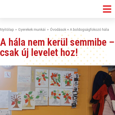
Nyitólap
Gyerekek munkái
Óvodások + A boldogságfokozó hála
A hála nem kerül semmibe –
csak új levelet hoz!