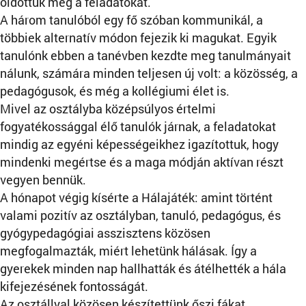
oldottuk meg a feladatokat.
A három tanulóból egy fő szóban kommunikál, a
többiek alternatív módon fejezik ki magukat. Egyik
tanulónk ebben a tanévben kezdte meg tanulmányait
nálunk, számára minden teljesen új volt: a közösség, a
pedagógusok, és még a kollégiumi élet is.
Mivel az osztályba középsúlyos értelmi
fogyatékossággal élő tanulók járnak, a feladatokat
mindig az egyéni képességeikhez igazítottuk, hogy
mindenki megértse és a maga módján aktívan részt
vegyen bennük.
A hónapot végig kísérte a Hálajáték: amint történt
valami pozitív az osztályban, tanuló, pedagógus, és
gyógypedagógiai asszisztens közösen
megfogalmazták, miért lehetünk hálásak. Így a
gyerekek minden nap hallhatták és átélhették a hála
kifejezésének fontosságát.
Az osztállyal közösen készítettünk őszi fákat,