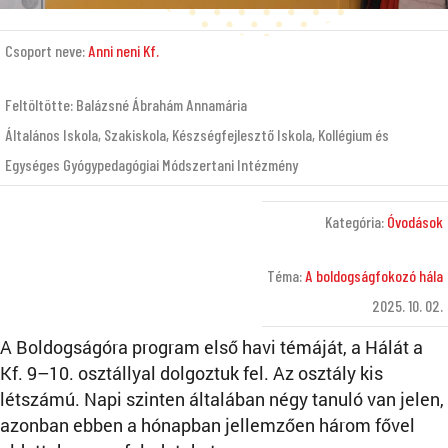
Csoport neve:
Anni neni Kf.
Feltöltötte: Balázsné Ábrahám Annamária
Általános Iskola, Szakiskola, Készségfejlesztő Iskola, Kollégium és
Egységes Gyógypedagógiai Módszertani Intézmény
Kategória:
Óvodások
Téma:
A boldogságfokozó hála
2025. 10. 02.
A Boldogságóra program első havi témáját, a Hálát a
Kf. 9–10. osztállyal dolgoztuk fel. Az osztály kis
létszámú. Napi szinten általában négy tanuló van jelen,
azonban ebben a hónapban jellemzően három fővel