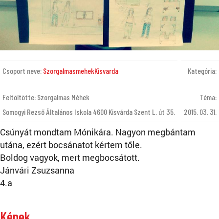
Csoport neve:
SzorgalmasmehekKisvarda
Kategória:
Feltöltötte: Szorgalmas Méhek
Téma:
Somogyi Rezső Általános Iskola 4600 Kisvárda Szent L. út 35.
2015. 03. 31.
Csúnyát mondtam Mónikára. Nagyon megbántam
utána, ezért bocsánatot kértem tőle.
Boldog vagyok, mert megbocsátott.
Jánvári Zsuzsanna
4.a
Képek