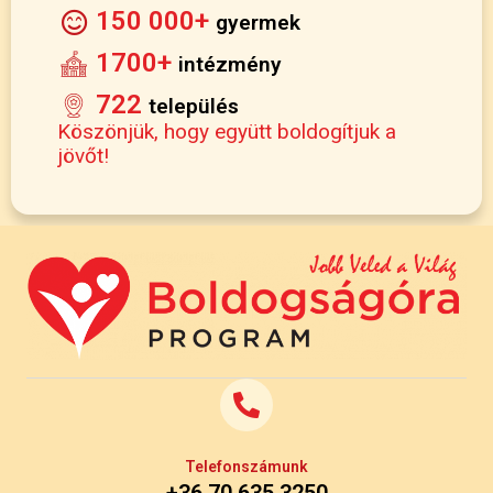
150 000+
gyermek
1700+
intézmény
722
település
Köszönjük, hogy együtt boldogítjuk a
jövőt!
Telefonszámunk
+36 70 635 3250