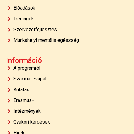
Előadások
Tréningek
Szervezetfejlesztés
Munkahelyi mentális egészség
Információ
A programról
Szakmai csapat
Kutatás
Erasmus+
Intézmények
Gyakori kérdések
Hírek