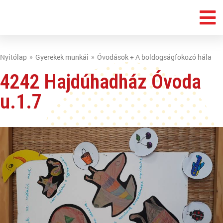
Nyitólap
Gyerekek munkái
Óvodások + A boldogságfokozó hála
4242 Hajdúhadház Óvoda
u.1.7