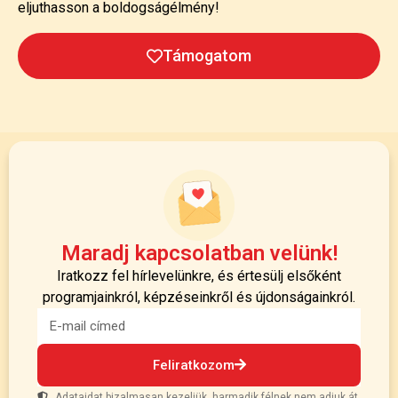
eljuthasson a boldogságélmény!
Támogatom
Maradj kapcsolatban velünk!
Iratkozz fel hírlevelünkre, és értesülj elsőként
programjainkról, képzéseinkről és újdonságainkról.
Feliratkozom
Adataidat bizalmasan kezeljük, harmadik félnek nem adjuk át