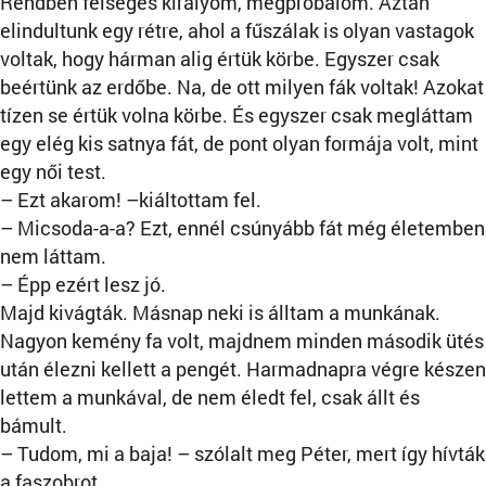
Rendben felséges királyom, megpróbálom. Aztán
elindultunk egy rétre, ahol a fűszálak is olyan vastagok
voltak, hogy hárman alig értük körbe. Egyszer csak
beértünk az erdőbe. Na, de ott milyen fák voltak! Azokat
tízen se értük volna körbe. És egyszer csak megláttam
egy elég kis satnya fát, de pont olyan formája volt, mint
egy női test.
– Ezt akarom! –kiáltottam fel.
– Micsoda-a-a? Ezt, ennél csúnyább fát még életemben
nem láttam.
– Épp ezért lesz jó.
Majd kivágták. Másnap neki is álltam a munkának.
Nagyon kemény fa volt, majdnem minden második ütés
után élezni kellett a pengét. Harmadnapra végre készen
lettem a munkával, de nem éledt fel, csak állt és
bámult.
– Tudom, mi a baja! – szólalt meg Péter, mert így hívták
a faszobrot.