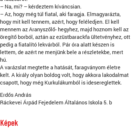
– Na, mi? – kérdeztem kíváncsian.
– Az, hogy még túl fiatal, aki faragja. Elmagyarázta,
hogy mit kell tennem, azért, hogy feléledjen. El kell
mennem az Aranyszőlő- hegyhez, majd hoznom kell az
öregítő borból, aztán az ezüstbarackfa ültetvényhez, ott
pedig a fiatalító lekvárból. Pár óra alatt készen is
lettem, de azért ne menjünk bele a részletekbe, mert
hú.
A varázslat megtette a hatását, faragványom életre
kelt. A király olyan boldog volt, hogy akkora lakodalmat
csapott, hogy még Kurkulákumból is idesereglettek.
Erdős András
Ráckevei Árpád Fejedelem Általános Iskola 5. b
Képek