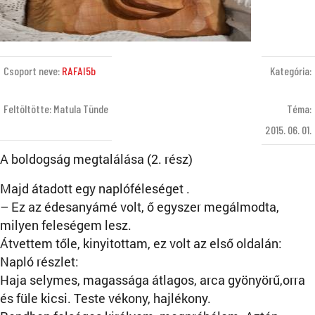
Csoport neve:
RAFAI5b
Kategória:
Feltöltötte: Matula Tünde
Téma:
2015. 06. 01.
A boldogság megtalálása (2. rész)
Majd átadott egy naplóféleséget .
– Ez az édesanyámé volt, ő egyszer megálmodta,
milyen feleségem lesz.
Átvettem tőle, kinyitottam, ez volt az első oldalán:
Napló részlet:
Haja selymes, magassága átlagos, arca gyönyörű,orra
és füle kicsi. Teste vékony, hajlékony.