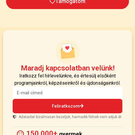
Támogatom
Maradj kapcsolatban velünk!
Iratkozz fel hírlevelünkre, és értesülj elsőként
programjainkról, képzéseinkről és újdonságainkról.
Feliratkozom
Adataidat bizalmasan kezeljük, harmadik félnek nem adjuk át
150 000+
gyermek