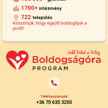
1700+
intézmény
722
település
Köszönjük, hogy együtt boldogítjuk a
jövőt!
Telefonszámunk
+36 70 635 3250