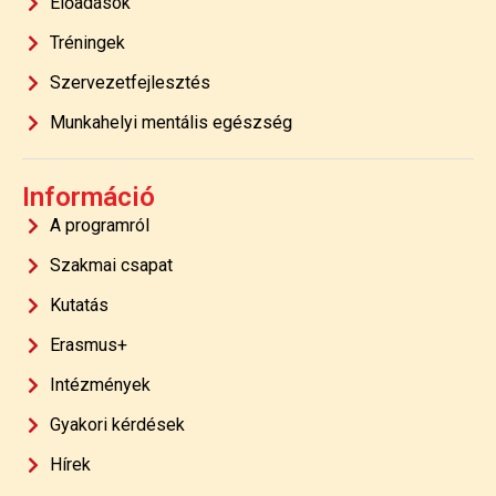
Előadások
Tréningek
Szervezetfejlesztés
Munkahelyi mentális egészség
Információ
A programról
Szakmai csapat
Kutatás
Erasmus+
Intézmények
Gyakori kérdések
Hírek