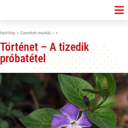
Nyitólap
Gyerekek munkái
+
Történet – A tizedik
próbatétel