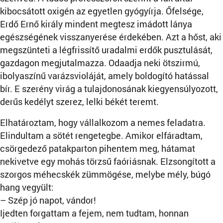
kibocsátott oxigén az egyetlen gyógyírja. Őfelsége,
Erdő Ernő király mindent megtesz imádott lánya
egészségének visszanyerése érdekében. Azt a hőst, aki
megszünteti a légfrissítő uradalmi erdők pusztulását,
gazdagon megjutalmazza. Odaadja neki ötszirmú,
ibolyaszínű varázsvioláját, amely boldogító hatással
bír. E szerény virág a tulajdonosának kiegyensúlyozott,
derűs kedélyt szerez, lelki békét teremt.
Elhatároztam, hogy vállalkozom a nemes feladatra.
Elindultam a sötét rengetegbe. Amikor elfáradtam,
csörgedező patakparton pihentem meg, hátamat
nekivetve egy mohás törzsű faóriásnak. Elzsongított a
szorgos méhecskék zümmögése, melybe mély, búgó
hang vegyült:
– Szép jó napot, vándor!
Ijedten forgattam a fejem, nem tudtam, honnan