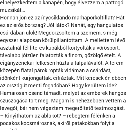
elhelyezkedtem a kanapén, hogy élvezzem a pattogó
muzsikát…
Honnan jön ez az ínycsiklandó marhapörköltillat? Hát
ez az erős borszag? Jól látok? Nahát, egy hangulatos
csárdában ülök! Megdörzsöltem a szemem, s még
egyszer alaposan körülpillantottam. A mellettem lévő
asztalnál fél literes kupákból kortyolták a vörösbort,
távolabb jóízűen falatozták a finom, gőzölgő ételt. A
cigányzenekar lelkesen húzta a talpalávalót. A terem
közepén fiatal párok ropták vidáman a csárdást,
időnként kurjongattak, cifráztak. Mit keresek én ebben
az országút menti fogadóban? Hogy kerültem ide?
Hamarosan csend támadt, melyet az emberek hangos
szuszogása tört meg. Magam is nehezebben vettem a
levegőt, bár nem végeztem megerőltető testmozgást.
– Kinyithatom az ablakot? – rebegtem félénken a
pocakos kocsmárosnak, akiről patakokban folyt a