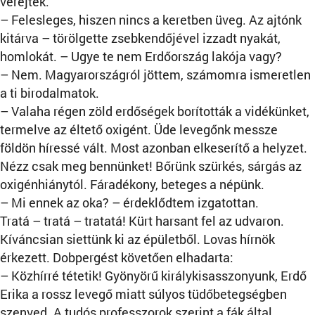
verejték.
– Felesleges, hiszen nincs a keretben üveg. Az ajtónk
kitárva – törölgette zsebkendőjével izzadt nyakát,
homlokát. – Ugye te nem Erdőország lakója vagy?
– Nem. Magyarországról jöttem, számomra ismeretlen
a ti birodalmatok.
– Valaha régen zöld erdőségek borították a vidékünket,
termelve az éltető oxigént. Üde levegőnk messze
földön híressé vált. Most azonban elkeserítő a helyzet.
Nézz csak meg bennünket! Bőrünk szürkés, sárgás az
oxigénhiánytól. Fáradékony, beteges a népünk.
– Mi ennek az oka? – érdeklődtem izgatottan.
Tratá – tratá – tratatá! Kürt harsant fel az udvaron.
Kíváncsian siettünk ki az épületből. Lovas hírnök
érkezett. Dobpergést követően elhadarta:
– Közhírré tétetik! Gyönyörű királykisasszonyunk, Erdő
Erika a rossz levegő miatt súlyos tüdőbetegségben
szenved. A tudós professzorok szerint a fák által