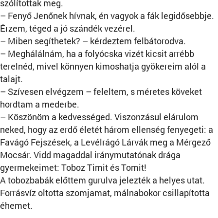
szólítottak meg.
– Fenyő Jenőnek hívnak, én vagyok a fák legidősebbje.
Érzem, téged a jó szándék vezérel.
– Miben segíthetek? – kérdeztem felbátorodva.
– Meghálálnám, ha a folyócska vizét kicsit arrébb
terelnéd, mivel könnyen kimoshatja gyökereim alól a
talajt.
– Szívesen elvégzem – feleltem, s méretes köveket
hordtam a mederbe.
– Köszönöm a kedvességed. Viszonzásul elárulom
neked, hogy az erdő életét három ellenség fenyegeti: a
Favágó Fejszések, a Levélrágó Lárvák meg a Mérgező
Mocsár. Vidd magaddal iránymutatónak drága
gyermekeimet: Toboz Timit és Tomit!
A tobozbabák előttem gurulva jelezték a helyes utat.
Forrásvíz oltotta szomjamat, málnabokor csillapította
éhemet.