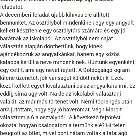
feladatot.
A decemberi feladat újabb kihívás elé állított
bennünket. Az osztályból mindenkinek egy-egy angyalt
kellett készítenie egy osztálytárs számára és egy jó
barátnak az iskolából. Az osztályból nem saját
választás alapján dönthettünk, hogy kinek
ajándékozzuk az angyalkánkat, hanem egy közös
kalapba került a neve mindenkinek. Húztunk egyenként
egy cetlit, ami egy nevet rejtett. A Boldogságprogram
kilenc üzenetet, jókívánságot küldött nekünk. Ezek
közül kellett egyet kiválasztani és az angyalkára írni. Ez
eddig sima ügy volt. Na de az iskolából választani
valakit, az már más történet volt. Némi töprengés után
arra jutottam, hogy egy jó haveromat, Végh Marcit
választom a 6.a osztályból . A következő fejtörést
okozta: hogyan csalogatom a termünk elé? Hirtelen
beugrott az ötlet, mivel pont nálam voltak a fafaragó