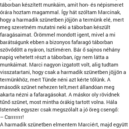
táborban készített munkáim, amit hon- és népismeret
órára hoztam magammal. Így hát szóltam Marcinak,
hogy a harmadik szünetben jöjjön a termünk elé, mert
meg szeretném mutatni neki a táborban készült
faragásaimat. Örömmel mondott igent, mivel a mi
barátságunk ebben a bizonyos fafaragó táborban
szövődött a nyáron, Isztiméren. Bár ő sajnos néhány
napig vehetett részt a táborban, így nem látta a
munkáimat. Marci nagyon izgatott volt, alig tudtam
visszatartani, hogy csak a harmadik szünetben jöjjön a
termünkhöz, mert Tünde néni azt kérte tőlünk. A
második szünet nehezen telt,mert állandóan meg
akarta nézni a fafaragásokat. A máskor oly rövidnek
tűnő szünet, most mintha órákig tartott volna. Hála
Istennek egyszer csak megszólalt a jó öreg csengő:
– Csrrrrrrr!
A harmadik szünetben elmentem Marciért, majd együtt