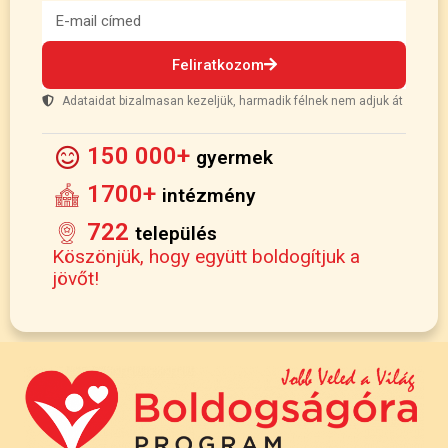
Feliratkozom
Adataidat bizalmasan kezeljük, harmadik félnek nem adjuk át
150 000+
gyermek
1700+
intézmény
722
település
Köszönjük, hogy együtt boldogítjuk a
jövőt!