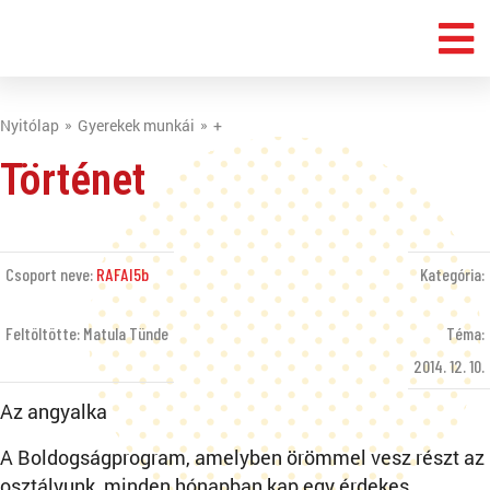
Nyitólap
Gyerekek munkái
+
Történet
Csoport neve:
RAFAI5b
Kategória:
Feltöltötte: Matula Tünde
Téma:
2014. 12. 10.
Az angyalka
A Boldogságprogram, amelyben örömmel vesz részt az
osztályunk, minden hónapban kap egy érdekes