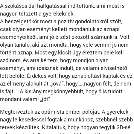
A szokásos dal hallgatással indítottunk, ami most is
nagyon tetszett a gyerekeknek.
A beszélgetőkör most a pozitív gondolatokról szólt,
csak olyan eseményt kellett mondaniuk az aznapi
eseményeikből, ami jó érzést okozott számunkra. Volt
olyan tanuló, aki azt mondta, hogy vele semmi jó nem
történt aznap. Most egy kicsit úgy éreztem bele kell
szólnom, és arra kértem, hogy mondjon olyan
eseményt, ami rossznak indult, de valami elviselhető
lett belőle. Érdekes volt, hogy aznap oltást kaptak és ez
az élmény alakult át „jóvá”, hogy…..nagyon félt, de nem
is fájt…. A kislány megkönnyebbült, hogy ő is tudott
mondani valami „jót”.
Megterveztük az optimista ember pólóját. A gyerekek
nagy lelkesedéssel fogtak a munkához, szebbnél szebb
tervek készültek. Kitaláltuk, hogy hogyan tegyük 3D-sé