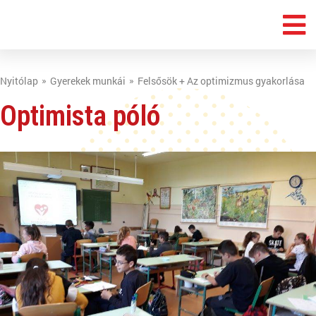
Nyitólap
Gyerekek munkái
Felsősök + Az optimizmus gyakorlása
Optimista póló