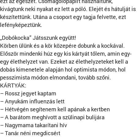
ezt az egészet. Csomagolópapírt használtunk,
kivágtunk neki nyakat ez lett a póló. Elejét és hátulját is
készítettünk. Utána a csoport egy tagja felvette, ezt
lefényképeztünk.
„Dobókocka” Játsszunk együtt!
Körben ülünk és a kör közepére dobunk a kockával.
Először mindenki húz egy kis kártyát tőlem, amin egy-
egy élethelyzet van. Ezeket az élethelyzeteket kell a
dobás kimenetele alapján hol optimista módon, hol
pesszimista módon elmondani, tovább szőni.
KÁRTYÁK:
– Rossz jegyet kaptam
– Anyukám influenzás lett
– Hétvégén segítenem kell apának a kertben
– A barátom meghívott a szülinapi bulijára
– Nagymama takarítani hív
– Tanár néni megdicsért