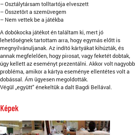
– Osztálytársam tolltartója elveszett
– Összetört a szemüvegem
– Nem vettek be a játékba
A dobókocka játékot én találtam ki, mert jó
lehetőségnek tartottam arra, hogy egymás előtt is
megnyilvánuljanak. Az indító kártyákat kihúzták, és
annak megfelelően, hogy pirosat, vagy feketét dobtak,
úgy kellett az eseményt prezentálni. Akkor volt nagyobb
probléma, amikor a kártya eseménye ellentétes volt a
dobással. Ám ügyesen megoldották.
Végül „együtt” énekeltük a dalt Bagdi Bellával.
Képek